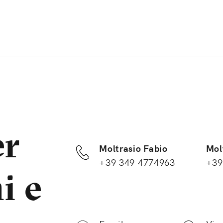
er
Moltrasio Fabio
Mol
+39 349 4774963
+39
i e